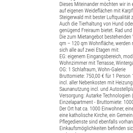
Dieses Miteinander möchten wir in 
auf eigenen Weideflächen mit Karpfe
Steigerwald mit bester Luftqualitä
Auch die Tierhaltung von Hund oder 
genügend Freiraum bietet. Rad und 
Die zum Mietangebot bestehenden W
qm – 120 qm Wohnfläche, werden mö
sich alle auf zwei Etagen mit:
EG: eigenem Eingangsbereich, mod
Wohnzimmer mit Terrasse, Winterga
OG: 1 Schlafraum, Wohn-Galerie
Bruttomiete: 750,00 € für 1 Person
incl. aller Nebenkosten mit Heizung
Saunanutzung incl. und Autostellpl
Versorgung: Autarke Technologien (
Einzelapartment - Bruttomiete: 100
Der Ort hat ca. 1000 Einwohner, eine
eine katholische Kirche, ein Gemein
Pflegedienste sind ebenfalls vorha
Einkaufsmöglichkeiten befinden sich