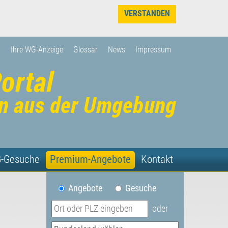
VERSTANDEN
Ihre WG-Anzeige
Glossar
News
Impressum
-Gesuche
Premium-Angebote
Kontakt
Angebote
Gesuche
oder