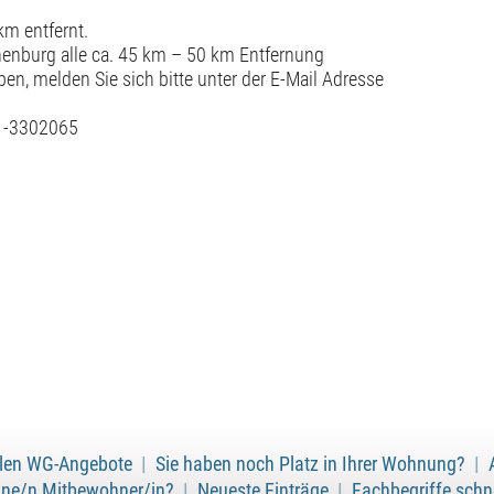
km entfernt.
enburg alle ca. 45 km – 50 km Entfernung
ben, melden Sie sich bitte unter der E-Mail Adresse
71-3302065
ellen WG-Angebote
|
Sie haben noch Platz in Ihrer Wohnung?
|
ine/n Mitbewohner/in?
|
Neueste Einträge
|
Fachbegriffe schne