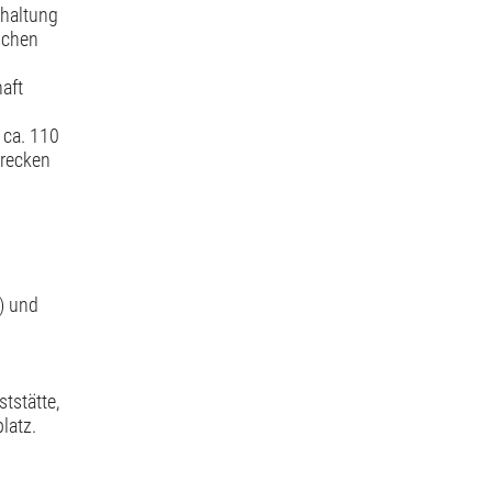
hhaltung
schen
aft
 ca. 110
trecken
) und
tstätte,
latz.