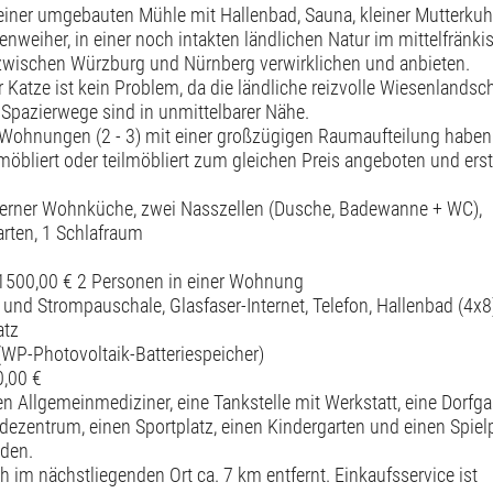
einer umgebauten Mühle mit Hallenbad, Sauna, kleiner Mutterku
nweiher, in einer noch intakten ländlichen Natur im mittelfränki
t zwischen Würzburg und Nürnberg verwirklichen und anbieten.
Katze ist kein Problem, da die ländliche reizvolle Wiesenlandsch
Spazierwege sind in unmittelbarer Nähe.
ohnungen (2 - 3) mit einer großzügigen Raumaufteilung haben
bliert oder teilmöbliert zum gleichen Preis angeboten und ers
erner Wohnküche, zwei Nasszellen (Dusche, Badewanne + WC),
rten, 1 Schlafraum
 1500,00 € 2 Personen in einer Wohnung
 und Strompauschale, Glasfaser-Internet, Telefon, Hallenbad (4x8
atz
WP-Photovoltaik-Batteriespeicher)
0,00 €
n Allgemeinmediziner, eine Tankstelle mit Werkstatt, eine Dorfgas
dezentrum, einen Sportplatz, einen Kindergarten und einen Spielp
nden.
 im nächstliegenden Ort ca. 7 km entfernt. Einkaufsservice ist