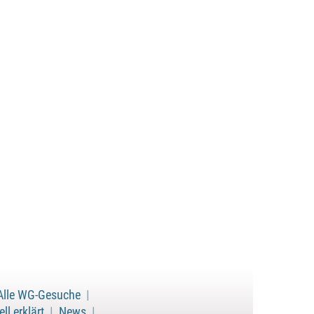
Alle WG-Gesuche
|
ll erklärt
|
News
|