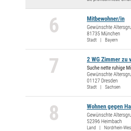
6
Mitbewohner/in
Gewünschte Altersgru
81735 München
Stadt | Bayern
7
2 WG Zimmer zu 
Suche nette ruhige M
Gewünschte Altersgru
01127 Dresden
Stadt | Sachsen
8
Wohnen gegen Han
Gewünschte Altersgru
52396 Heimbach
Land | Nordrhein-Wes