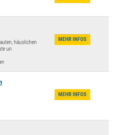
MEHR INFOS
rauten, häuslichen
ute un
len
n
MEHR INFOS