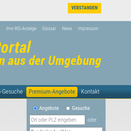
VERSTANDEN
Ihre WG-Anzeige
Glossar
News
Impressum
-Gesuche
Premium-Angebote
Kontakt
Angebote
Gesuche
oder