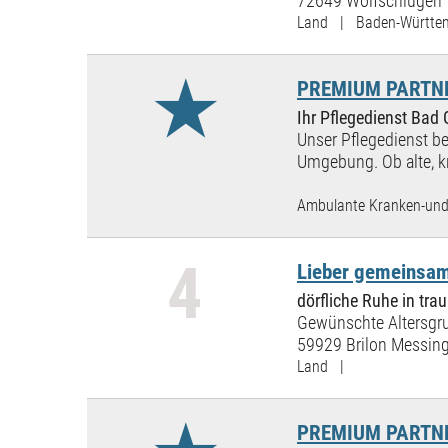
72649 Wolfschlugen
Land | Baden-Württe
★
PREMIUM PARTNER
Ihr Pflegedienst Bad
Unser Pflegedienst be
Umgebung. Ob alte, kr
Ambulante Kranken-und 
4
Lieber gemeinsam
dörfliche Ruhe in t
Gewünschte Altersgru
59929 Brilon Messin
Land |
PREMIUM PARTNER