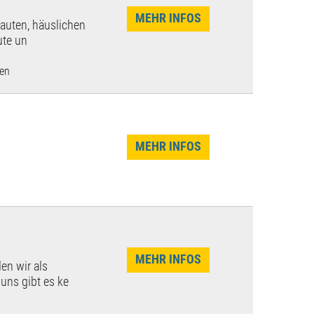
MEHR INFOS
rauten, häuslichen
ute un
len
MEHR INFOS
MEHR INFOS
en wir als
uns gibt es ke