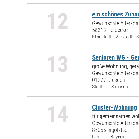
12
ein schönes Zuhau
Gewünschte Altersgru
58313 Herdecke
Kleinstadt - Vorstadt -
13
Senioren WG - Ge
große Wohnung, geräu
Gewünschte Altersgru
01277 Dresden
Stadt | Sachsen
14
Cluster-Wohnung
für gemeinsames wo
Gewünschte Altersgru
85055 Ingolstadt
Land | Bayern