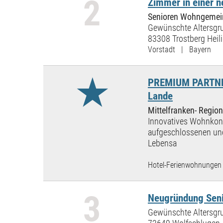
2
Zimmer in einer 
Senioren Wohngemein
Gewünschte Altersgru
83308 Trostberg Heil
Vorstadt | Bayern
★
PREMIUM PARTNER:
Lande
Mittelfranken- Region
Innovatives Wohnkonz
aufgeschlossenen und
Lebensa
Hotel-Ferienwohnungen 
3
Neugründung Se
Gewünschte Altersgru