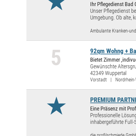
★
Ihr Pflegedienst Bad
Unser Pflegedienst be
Umgebung. Ob alte, kr
Ambulante Kranken-und 
5
92qm Wohng + Bal
Bietet Zimmer ,indivue
Gewünschte Altersgru
42349 Wuppertal
Vorstadt | Nordrhein-
★
PREMIUM PARTNER:
Eine Präsenz mit Prof
Professionelle Lösung
inhabergeführte Full-
die profilschmiede Gmb