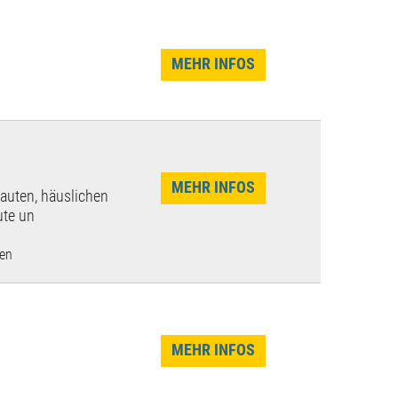
MEHR INFOS
MEHR INFOS
rauten, häuslichen
ute un
len
MEHR INFOS