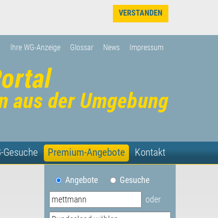
VERSTANDEN
Ihre WG-Anzeige
Glossar
News
Impressum
-Gesuche
Premium-Angebote
Kontakt
Angebote
Gesuche
oder