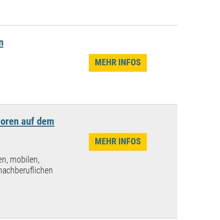
n
MEHR INFOS
ioren auf dem
MEHR INFOS
n, mobilen,
nachberuflichen