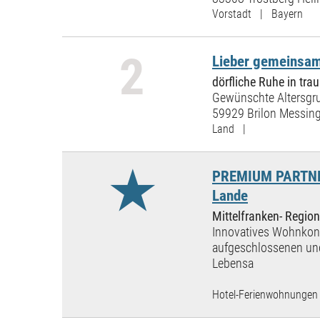
Vorstadt | Bayern
2
Lieber gemeinsam
dörfliche Ruhe in t
Gewünschte Altersgru
59929 Brilon Messin
Land |
★
PREMIUM PARTNER:
Lande
Mittelfranken- Region
Innovatives Wohnkonz
aufgeschlossenen und
Lebensa
Hotel-Ferienwohnungen 