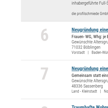
inhabergeführte Full-
die profilschmiede Gmb
6
Neugründung einer
Frauen- WG, Whg: je 
Gewünschte Altersgru
71032 Böblingen
Vorstadt | Baden-Wür
7
Neugründung eine
Gemeinsam statt ein
Gewünschte Altersgru
48336 Sassenberg
Land - Kleinstadt | No
Traumhafte Wohnu