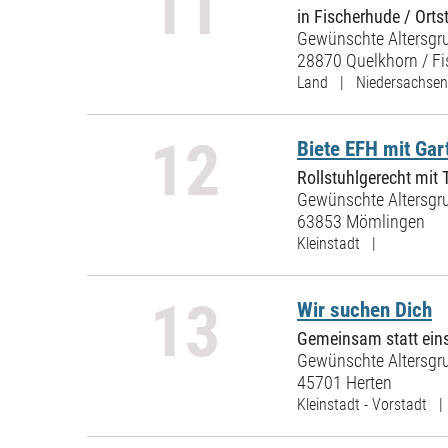
11
in Fischerhude / Ort
Gewünschte Altersgru
28870 Quelkhorn / F
Land | Niedersachsen
12
Biete EFH mit Gar
Rollstuhlgerecht mit 
Gewünschte Altersgru
63853 Mömlingen
Kleinstadt |
13
Wir suchen Dich
Gemeinsam statt ei
Gewünschte Altersgru
45701 Herten
Kleinstadt - Vorstadt 