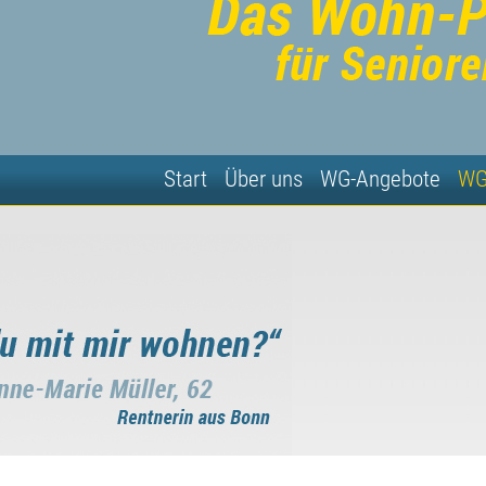
Start
Über uns
WG-Angebote
WG